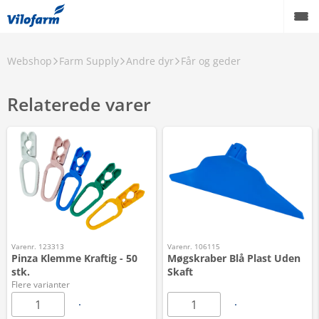
Webshop
Farm Supply
Andre dyr
Får og geder
Relaterede varer
Varenr. 123313
Varenr. 106115
Pinza Klemme Kraftig - 50
Møgskraber Blå Plast Uden
stk.
Skaft
Flere varianter