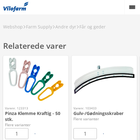
Webshop
Farm Supply
Andre dyr
Får og geder
Relaterede varer
Varenr. 123313
Varenr. 103433
Pinza Klemme Kraftig - 50
Gulv-/Gødningsskraber
stk.
Flere varianter
Flere varianter