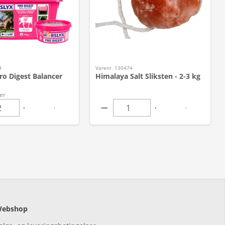
4
Varenr. 130474
ro Digest Balancer
Himalaya Salt Sliksten - 2-3 kg
er
ebshop