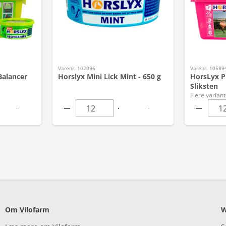
Varenr. 102096
Varenr. 10589
Balancer
Horslyx Mini Lick Mint - 650 g
HorsLyx P
Sliksten
Flere variant
Om Vilofarm
W