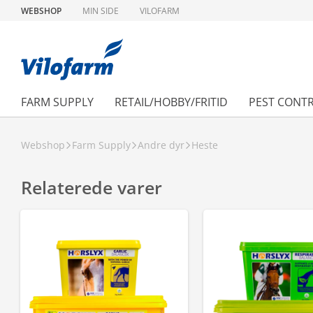
WEBSHOP
MIN SIDE
VILOFARM
FARM SUPPLY
RETAIL/HOBBY/FRITID
PEST CONT
Webshop
Farm Supply
Andre dyr
Heste
Relaterede varer