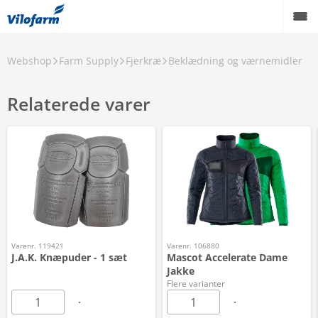
Webshop
Farm Supply
Fjerkræ
Beklædning og værnemidler
Relaterede varer
Varenr. 119421
Varenr. 106880
J.A.K. Knæpuder - 1 sæt
Mascot Accelerate Dame
Jakke
Flere varianter