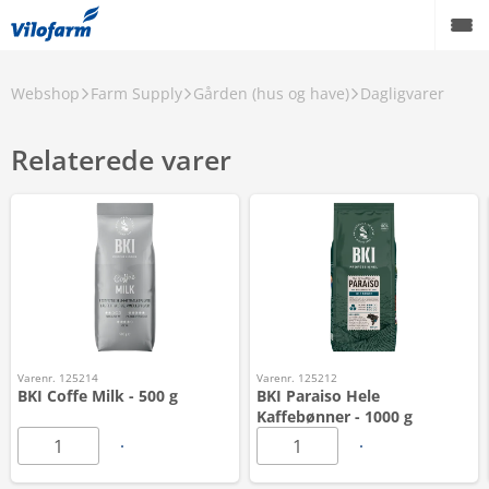
Webshop
Farm Supply
Gården (hus og have)
Dagligvarer
Relaterede varer
Varenr. 125214
Varenr. 125212
BKI Coffe Milk - 500 g
BKI Paraiso Hele
Kaffebønner - 1000 g