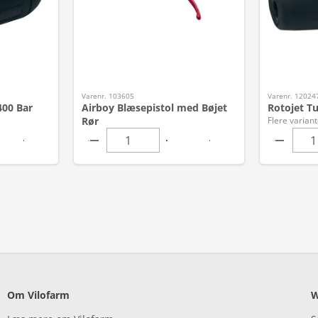
Varenr. 103605
Varenr. 12024
400 Bar
Airboy Blæsepistol med Bøjet
Rotojet Tu
Rør
Flere variant
Om Vilofarm
W