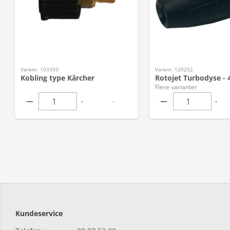
Varenr. 103393
Varenr. 120252
Kobling type Kârcher
Rotojet Turbodyse - 
Flere varianter
Kundeservice