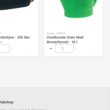
7
Varenr. 103874
rbodyse - 255 Bar
Vandkande Grøn Med
er
Bruserhoved - 10 l
ebshop