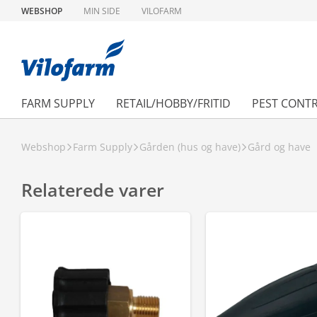
WEBSHOP
MIN SIDE
VILOFARM
FARM SUPPLY
RETAIL/HOBBY/FRITID
PEST CONT
Webshop
Farm Supply
Gården (hus og have)
Gård og have
Relaterede varer