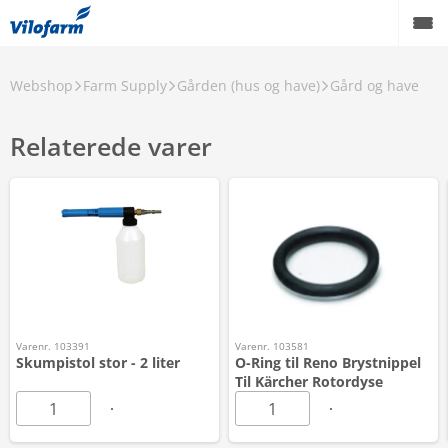
Webshop
Farm Supply
Gården (hus og have)
Gård og have
Relaterede varer
Varenr. 103391
Varenr. 103581
Skumpistol stor - 2 liter
O-Ring til Reno Brystnippel
Til Kärcher Rotordyse