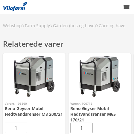
Webshop
Farm Supply
Gården (hus og have)
Gård og have
Relaterede varer
Varenr. 103560
Varenr. 106719
Reno Geyser Mobil
Reno Geyser Mobil
Hedtvandsrenser M8 200/21
Hedtvandsrenser M65
170/21