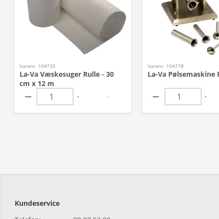
Varenr. 104735
Varenr. 104778
La-Va Væskesuger Rulle - 30
La-Va Pølsemaskine Ru
cm x 12 m
Kundeservice