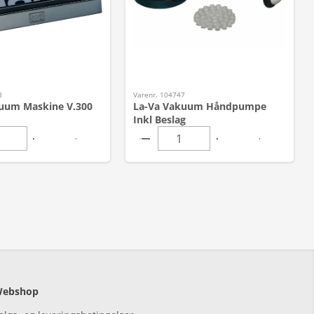
3
Varenr. 104747
uum Maskine V.300
La-Va Vakuum Håndpumpe
Inkl Beslag
ebshop