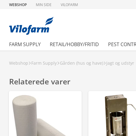
WEBSHOP
MIN SIDE
VILOFARM
FARM SUPPLY
RETAIL/HOBBY/FRITID
PEST CONT
Webshop
Farm Supply
Gården (hus og have)
Jagt og udstyr
Relaterede varer