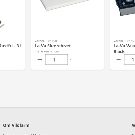
Varenr. 104768
Varenr. 10475
stfri - 3 l
La-Va Skærebræt
La-Va Vak
Flere varianter
Black
Om Vilofarm
W