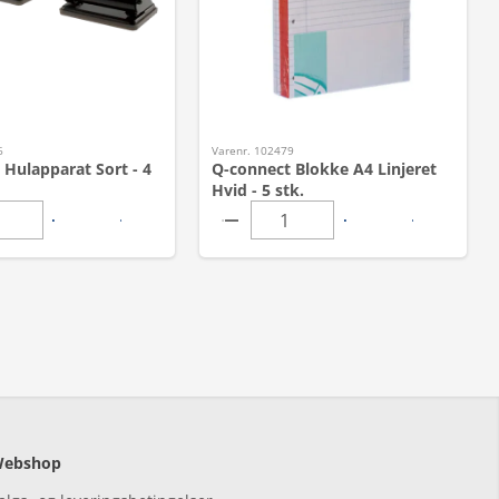
6
Varenr. 102479
 Hulapparat Sort - 4
Q-connect Blokke A4 Linjeret
Hvid - 5 stk.
ebshop