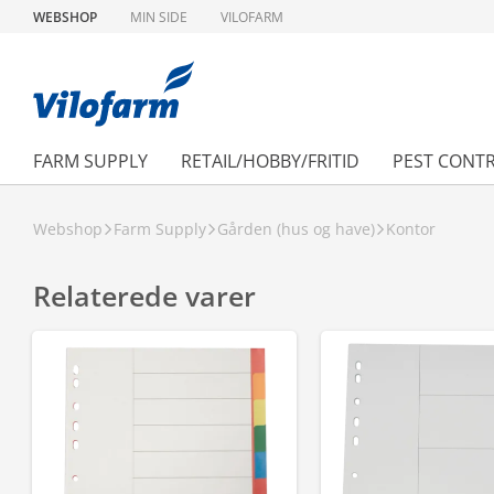
WEBSHOP
MIN SIDE
VILOFARM
FARM SUPPLY
RETAIL/HOBBY/FRITID
PEST CONT
Webshop
Farm Supply
Gården (hus og have)
Kontor
Relaterede varer