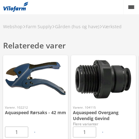
Webshop
Farm Supply
Gården (hus og have)
Værksted
Relaterede varer
Varenr. 102212
Varenr. 104115
Aquaspeed Rørsaks - 42 mm
Aquaspeed Overgang
Udvendig Gevind
Flere varianter