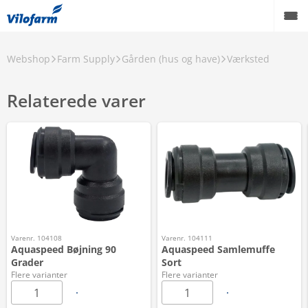
Webshop
Farm Supply
Gården (hus og have)
Værksted
Relaterede varer
Varenr. 104108
Varenr. 104111
Aquaspeed Bøjning 90
Aquaspeed Samlemuffe
Grader
Sort
Flere varianter
Flere varianter