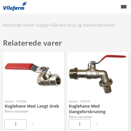
Webshop
Farm Supply
Gården (hus og have)
Værksted
Relaterede varer
Varenr. 103268
Varenr. 103276
Kuglehane Med Langt Greb
Kuglehane Med
Flere varianter
Slangeforskruning
Flere varianter