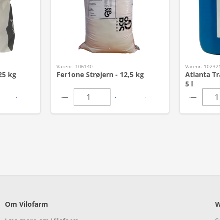
Varenr. 106140
Varenr. 10232
25 kg
Fer1one Strøjern - 12,5 kg
Atlanta Tr
5 l
Om Vilofarm
W