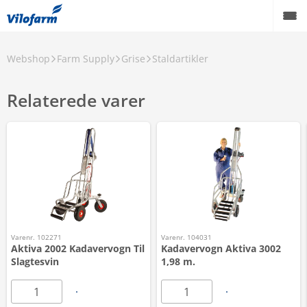
Webshop
Farm Supply
Grise
Staldartikler
Relaterede varer
Varenr. 102271
Varenr. 104031
Aktiva 2002 Kadavervogn Til
Kadavervogn Aktiva 3002
Slagtesvin
1,98 m.