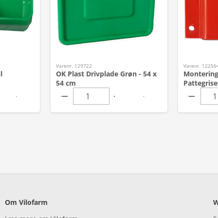
Varenr. 129722
Varenr. 12256
l
OK Plast Drivplade Grøn - 54 x
Montering
54 cm
Pattegrise
Om Vilofarm
W