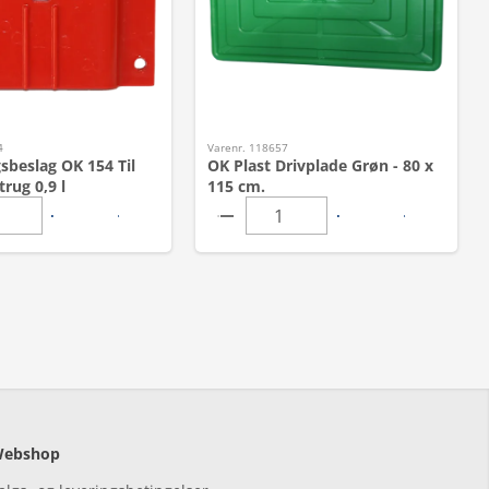
4
Varenr. 118657
sbeslag OK 154 Til
OK Plast Drivplade Grøn - 80 x
trug 0,9 l
115 cm.
ebshop