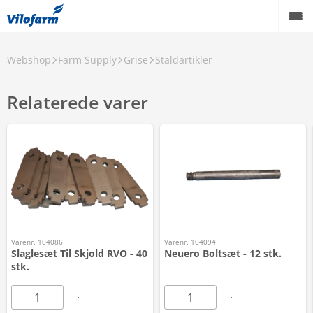
Webshop
Farm Supply
Grise
Staldartikler
Relaterede varer
Varenr. 104086
Varenr. 104094
Slaglesæt Til Skjold RVO - 40
Neuero Boltsæt - 12 stk.
stk.