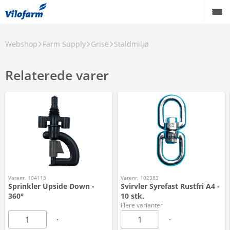
Webshop
Farm Supply
Grise
Staldmiljø
Relaterede varer
Varenr. 104118
Varenr. 102383
Sprinkler Upside Down -
Svirvler Syrefast Rustfri A4 -
360°
10 stk.
Flere varianter