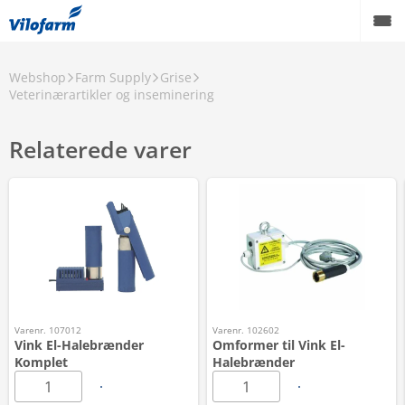
Webshop
Farm Supply
Grise
Veterinærartikler og inseminering
Relaterede varer
Varenr. 107012
Varenr. 102602
Vink El-Halebrænder
Omformer til Vink El-
Komplet
Halebrænder