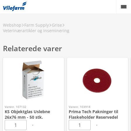
Webshop
Farm Supply
Grise
Veterinærartikler og inseminering
Relaterede varer
Varenr. 107132
Varenr. 103918
KS Objektglas Uslebne
Prima Tech Pakninger til
26x76 mm - 50 stk.
Flaskeholder Reservedel