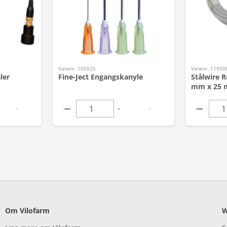
Varenr. 105025
Varenr. 11950
ler
Fine-Ject Engangskanyle
Stålwire R
mm x 25 
Om Vilofarm
W