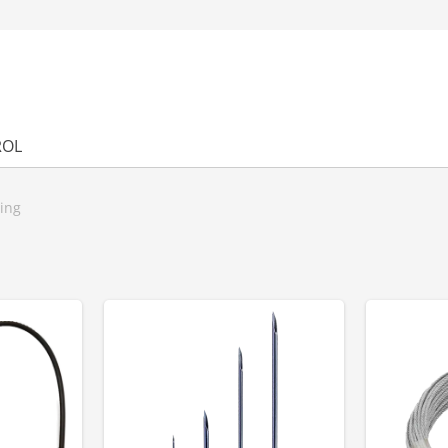
ROL
ring