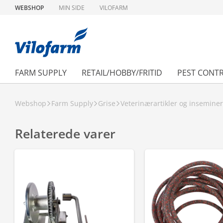
WEBSHOP
MIN SIDE
VILOFARM
FARM SUPPLY
RETAIL/HOBBY/FRITID
PEST CONT
Webshop
Farm Supply
Grise
Veterinærartikler og insemine
Relaterede varer