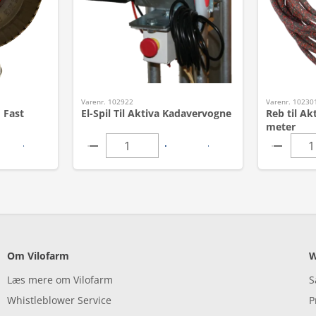
Varenr. 102922
Varenr. 10230
 Fast
El-Spil Til Aktiva Kadavervogne
Reb til Ak
meter
Om Vilofarm
W
Læs mere om Vilofarm
S
Whistleblower Service
P