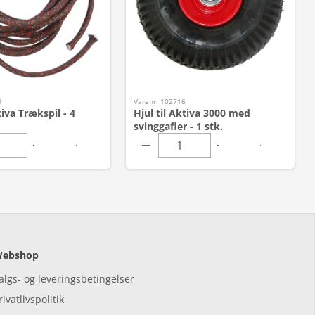
1
Varenr. 102716
tiva Trækspil - 4
Hjul til Aktiva 3000 med
svinggafler - 1 stk.
ebshop
algs- og leveringsbetingelser
rivatlivspolitik