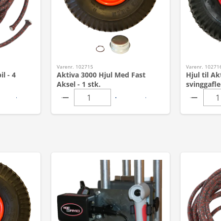
Varenr. 102715
Varenr. 10271
l - 4
Aktiva 3000 Hjul Med Fast
Hjul til A
Aksel - 1 stk.
svinggafler