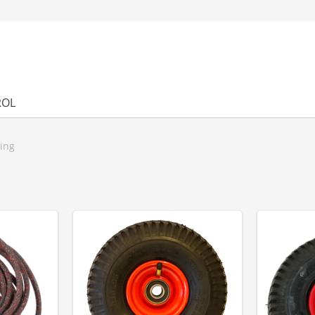
ROL
ring