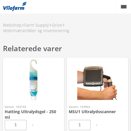
Webshop
Farm Supply
Grise
Veterinærartikler og inseminering
Relaterede varer
Varenr. 103155
Varenr. 103902
Hatting Ultralydsgel - 250
MSU1 Ultralydsscanner
ml