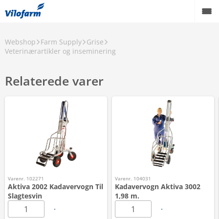
Webshop
Farm Supply
Grise
Veterinærartikler og inseminering
Relaterede varer
Varenr. 102271
Varenr. 104031
Aktiva 2002 Kadavervogn Til
Kadavervogn Aktiva 3002
Slagtesvin
1,98 m.