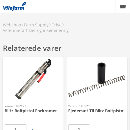
Webshop
Farm Supply
Grise
Veterinærartikler og inseminering
Relaterede varer
Varenr. 102177
Varenr. 103929
Blitz Boltpistol Forkromet
Fjedersæt Til Blitz Boltpistol