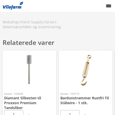
Webshop
Farm Supply
Grise
Veterinærartikler og inseminering
Relaterede varer
Varenr. 103928
Varenr. 103719
Diamant Slibesten til
Bardunstrammer Rustfri Til
Proxxon Premium
Stålwire - 1 stk.
Tandsliber