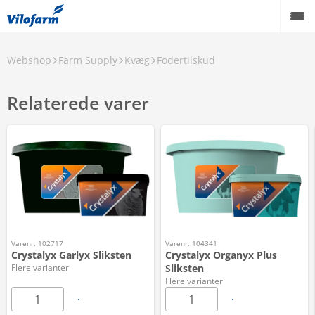
Webshop
Farm Supply
Kvæg
Fodertilskud
Relaterede varer
Varenr. 102717
Varenr. 104341
Crystalyx Garlyx Sliksten
Crystalyx Organyx Plus
Flere varianter
Sliksten
Flere varianter