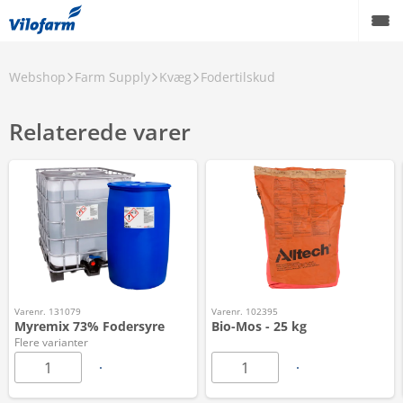
Webshop
Farm Supply
Kvæg
Fodertilskud
Relaterede varer
Varenr. 131079
Varenr. 102395
Myremix 73% Fodersyre
Bio-Mos - 25 kg
Flere varianter