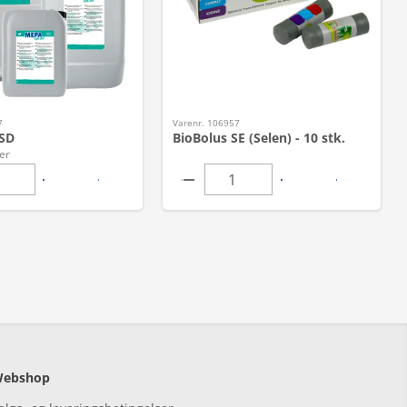
7
Varenr. 106957
SD
BioBolus SE (Selen) - 10 stk.
er
ebshop