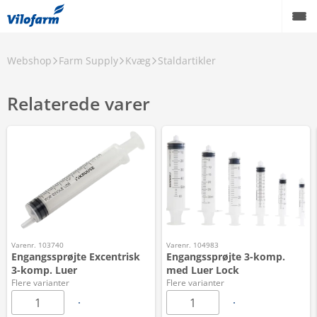
Webshop
Farm Supply
Kvæg
Staldartikler
Relaterede varer
Varenr. 103740
Varenr. 104983
Engangssprøjte Excentrisk
Engangssprøjte 3-komp.
3-komp. Luer
med Luer Lock
Flere varianter
Flere varianter