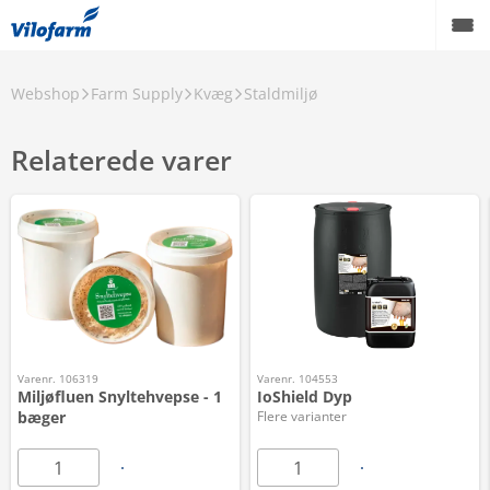
Webshop
Farm Supply
Kvæg
Staldmiljø
Relaterede varer
Varenr. 106319
Varenr. 104553
Miljøfluen Snyltehvepse - 1
IoShield Dyp
bæger
Flere varianter