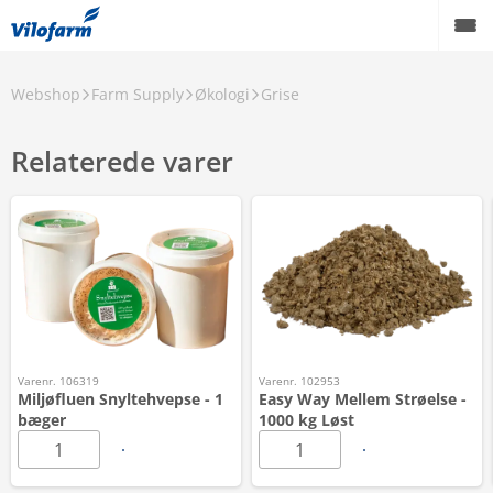
Webshop
Farm Supply
Økologi
Grise
Relaterede varer
Varenr. 106319
Varenr. 102953
Miljøfluen Snyltehvepse - 1
Easy Way Mellem Strøelse -
bæger
1000 kg Løst