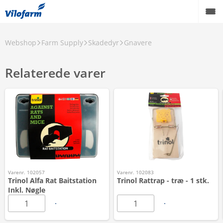
Webshop
Farm Supply
Skadedyr
Gnavere
Relaterede varer
Varenr. 102057
Varenr. 102083
Trinol Alfa Rat Baitstation
Trinol Rattrap - træ - 1 stk.
Inkl. Nøgle