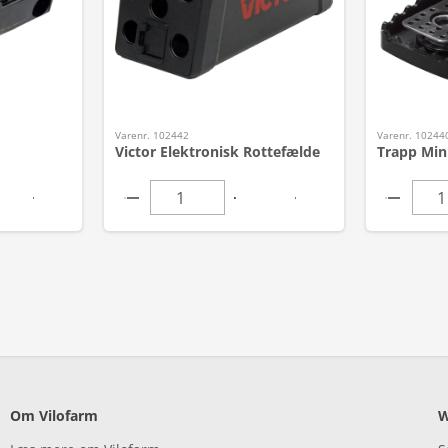
Varenr. 102442
Varenr. 10244
Victor Elektronisk Rottefælde
Trapp Mini
Om Vilofarm
W