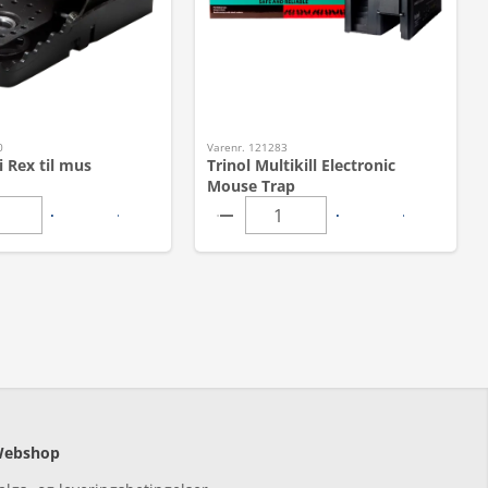
0
Varenr. 121283
 Rex til mus
Trinol Multikill Electronic
Mouse Trap
ebshop