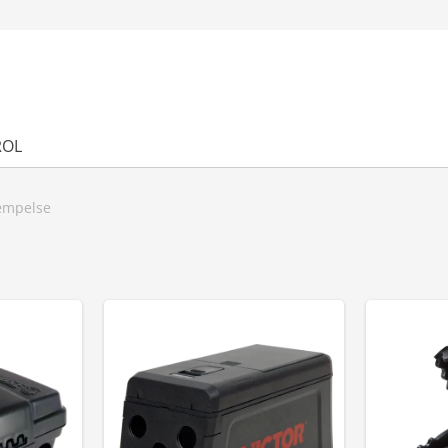
ROL
æmpelse