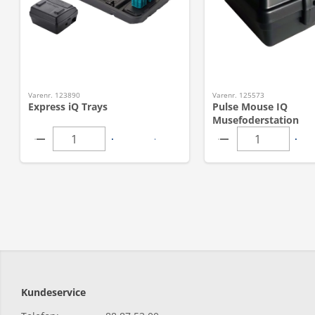
Varenr. 123890
Varenr. 125573
Express iQ Trays
Pulse Mouse IQ
Musefoderstation
Kundeservice