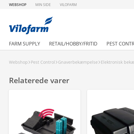
WEBSHOP
MIN SIDE
VILOFARM
FARM SUPPLY
RETAIL/HOBBY/FRITID
PEST CONT
Webshop
Pest Control
Gnaverbekæmpelse
Elektronisk bek
Relaterede varer