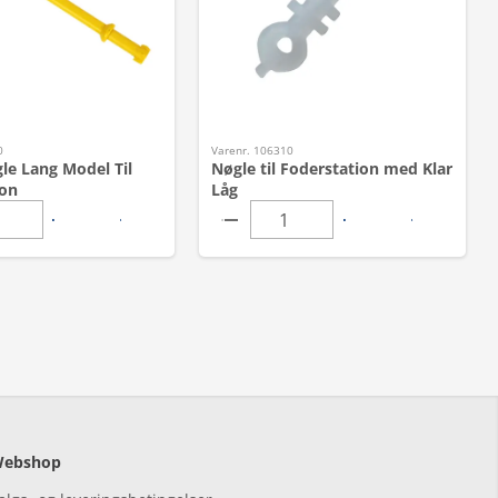
0
Varenr. 106310
le Lang Model Til
Nøgle til Foderstation med Klar
ion
Låg
ebshop