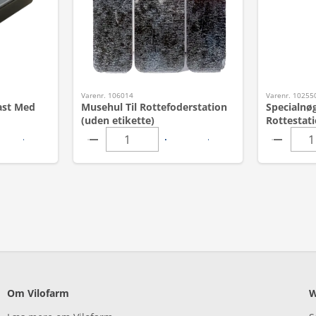
Varenr. 106014
Varenr. 10255
ast Med
Musehul Til Rottefoderstation
Specialnøg
(uden etikette)
Rottestat
Om Vilofarm
W