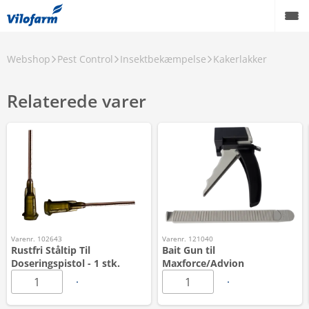
Webshop
Pest Control
Insektbekæmpelse
Kakerlakker
Relaterede varer
Varenr. 102643
Varenr. 121040
Rustfri Ståltip Til
Bait Gun til
Doseringspistol - 1 stk.
Maxforce/Advion