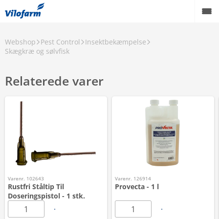
Webshop
Pest Control
Insektbekæmpelse
Skægkræ og sølvfisk
Relaterede varer
Varenr. 102643
Varenr. 126914
Rustfri Ståltip Til
Provecta - 1 l
Doseringspistol - 1 stk.