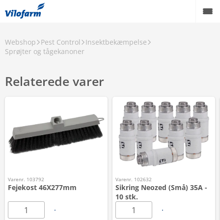
Webshop
Pest Control
Insektbekæmpelse
Sprøjter og tågekanoner
Relaterede varer
Varenr. 103792
Varenr. 102632
Fejekost 46X277mm
Sikring Neozed (Små) 35A -
10 stk.