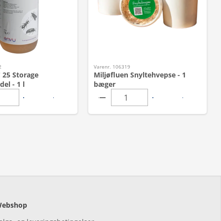
2
Varenr. 106319
 25 Storage
Miljøfluen Snyltehvepse - 1
el - 1 l
bæger
ebshop