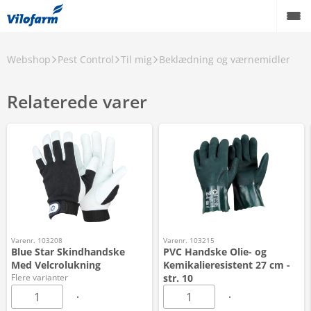
Webshop
Pest Control
Til mig
Beklædning og værnemidler
Relaterede varer
Varenr. 103208
Varenr. 103215
Blue Star Skindhandske
PVC Handske Olie- og
Med Velcrolukning
Kemikalieresistent 27 cm -
Flere varianter
str. 10