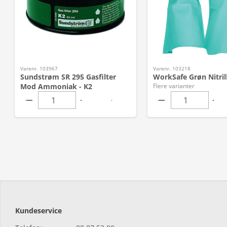
Varenr. 103967
Varenr. 103218
Sundstrøm SR 295 Gasfilter
WorkSafe Grøn Nitri
Mod Ammoniak - K2
Flere varianter
Kundeservice