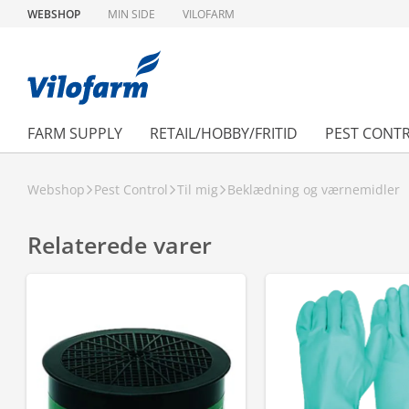
WEBSHOP
MIN SIDE
VILOFARM
FARM SUPPLY
RETAIL/HOBBY/FRITID
PEST CONT
Webshop
Pest Control
Til mig
Beklædning og værnemidler
Relaterede varer