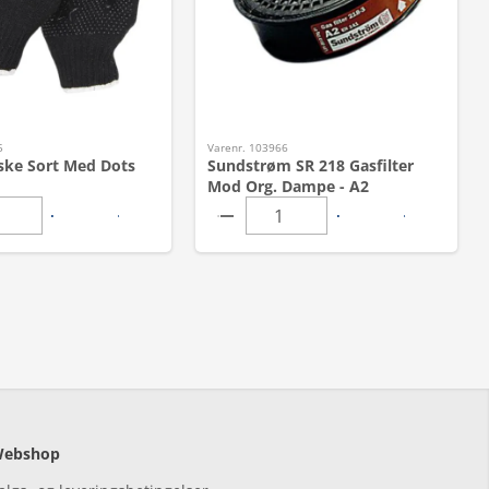
5
Varenr. 103966
ske Sort Med Dots
Sundstrøm SR 218 Gasfilter
Mod Org. Dampe - A2
ebshop