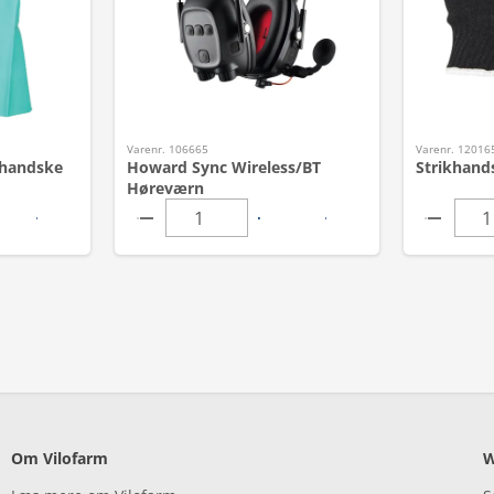
Varenr. 106665
Varenr. 12016
lhandske
Howard Sync Wireless/BT
Strikhand
Høreværn
Om Vilofarm
W