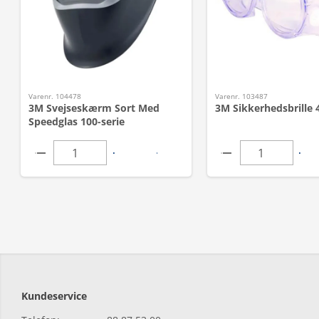
Varenr. 104478
Varenr. 103487
3M Svejseskærm Sort Med
3M Sikkerhedsbrille 
Speedglas 100-serie
Kundeservice