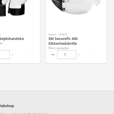
6
Varenr. 104475
bejdshandske
3M Securefit 400
er
Sikkerhedsbrille
Flere varianter
ebshop