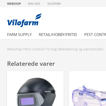
WEBSHOP
MIN SIDE
VILOFARM
FARM SUPPLY
RETAIL/HOBBY/FRITID
PEST CONT
Webshop
Pest Control
Til mig
Beklædning og værnemidler
Relaterede varer