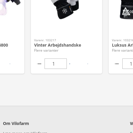
Varenr. 103217
Varenr. 10321
4800
Vinter Arbejdshandske
Luksus Ar
Flere varianter
Flere variant
Om Vilofarm
W