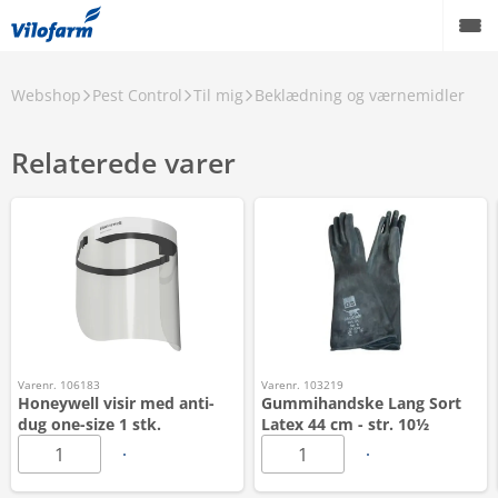
Webshop
Pest Control
Til mig
Beklædning og værnemidler
Relaterede varer
Varenr. 106183
Varenr. 103219
Honeywell visir med anti-
Gummihandske Lang Sort
dug one-size 1 stk.
Latex 44 cm - str. 10½