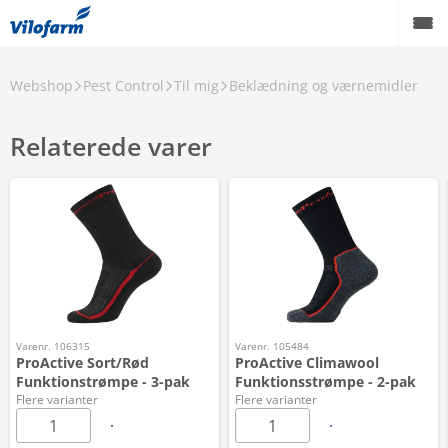
Webshop
Pest Control
Til mig
Beklædning og værnemidler
Relaterede varer
Varenr. 106315
Varenr. 105484
ProActive Sort/Rød
ProActive Climawool
Funktionstrømpe - 3-pak
Funktionsstrømpe - 2-pak
Flere varianter
Flere varianter