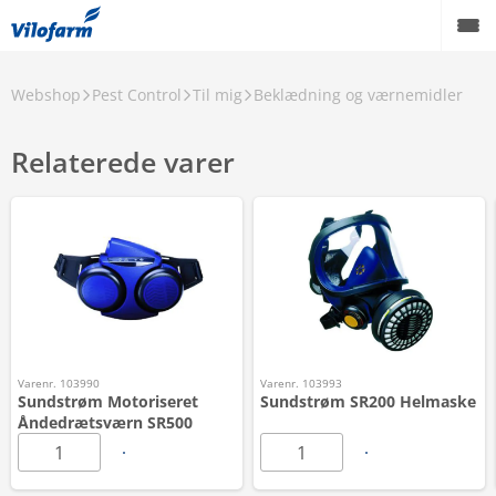
Webshop
Pest Control
Til mig
Beklædning og værnemidler
Relaterede varer
Varenr. 103990
Varenr. 103993
Sundstrøm Motoriseret
Sundstrøm SR200 Helmaske
Åndedrætsværn SR500