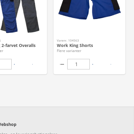
6
Varenr. 104563
2-farvet Overalls
Work King Shorts
er
Flere varianter
ebshop