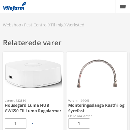
Webshop
Pest Control
Til mig
Værksted
Relaterede varer
Varenr. 122550
Varenr. 107063
Housegard Luma HUB
Monteringsslange Rustfri og
GW650 Til Luma Røgalarmer
Syrefast
Flere varianter