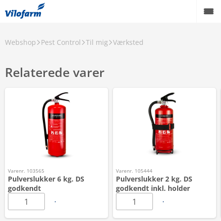
Webshop
Pest Control
Til mig
Værksted
Relaterede varer
Varenr. 103565
Varenr. 105444
Pulverslukker 6 kg. DS
Pulverslukker 2 kg. DS
godkendt
godkendt inkl. holder