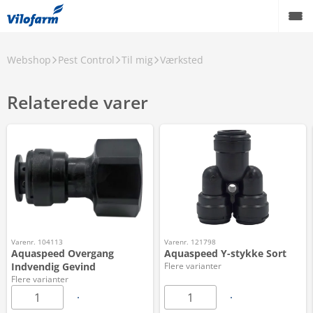
Webshop
Pest Control
Til mig
Værksted
Relaterede varer
Varenr. 104113
Varenr. 121798
Aquaspeed Overgang
Aquaspeed Y-stykke Sort
Indvendig Gevind
Flere varianter
Flere varianter