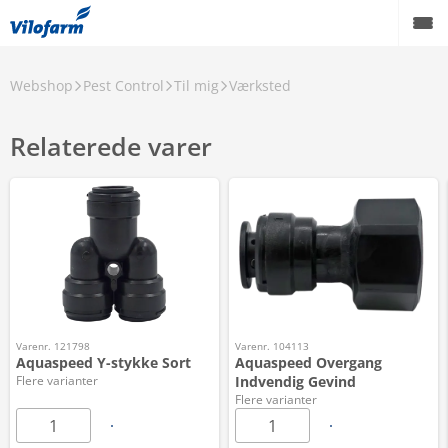
Webshop
Pest Control
Til mig
Værksted
Relaterede varer
Varenr. 121798
Varenr. 104113
Aquaspeed Y-stykke Sort
Aquaspeed Overgang
Flere varianter
Indvendig Gevind
Flere varianter